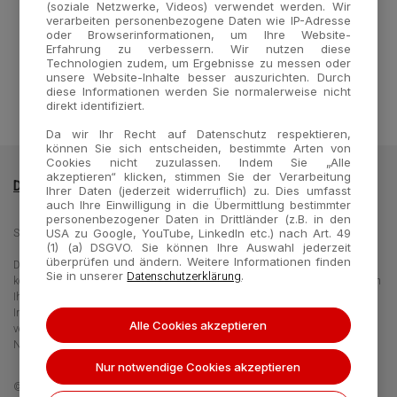
Varicella-zoster virus (VZV)
(soziale Netzwerke, Videos) verwendet werden. Wir
Internal Control (IC)
verarbeiten personenbezogene Daten wie IP-Adresse
oder Browserinformationen, um Ihre Website-
Erfahrung zu verbessern. Wir nutzen diese
Technologien zudem, um Ergebnisse zu messen oder
unsere Website-Inhalte besser auszurichten. Durch
diese Informationen werden Sie normalerweise nicht
direkt identifiziert.
Da wir Ihr Recht auf Datenschutz respektieren,
können Sie sich entscheiden, bestimmte Arten von
Cookies nicht zuzulassen. Indem Sie „Alle
akzeptieren“ klicken, stimmen Sie der Verarbeitung
Datenschutzrichtlinie
Impressum
Kontakt
Ihrer Daten (jederzeit widerruflich) zu. Dies umfasst
auch Ihre Einwilligung in die Übermittlung bestimmter
personenbezogener Daten in Drittländer (z.B. in den
Seegene Germany GmbH - Merowingerplatz 1, 40225 Düsseldorf, Germany
USA zu Google, YouTube, LinkedIn etc.) nach Art. 49
(1) (a) DSGVO. Sie können Ihre Auswahl jederzeit
überprüfen und ändern. Weitere Informationen finden
Die Informationen auf dieser Website richten sich an unterschiedliche Zielgruppen und
Datenschutzerklärung
Sie in unserer
.
können Produktdaten oder -informationen enthalten, die für Ihr Land nicht gelten bzw in
Ihrem Land nicht erhältlich sind. Beachten Sie, dass wir nicht für den Zugang zu
Informationen verantwortlich sind, die in Ihrem Land gültigen Rechtsverfahren oder -
Alle Cookies akzeptieren
verordnungen widersprechen bzw. einer Anmeldepflicht oder
Nutzungsbeschränkungen unterliegen.
Nur notwendige Cookies akzeptieren
©2019-2026 Seegene Inc.