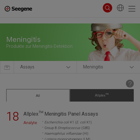
Meningitis
Produkte zur Meningitis-Detektion
Assays
Meningitis
Allplex™
All
18
Allplex™ Meningitis Panel Assays
Analyte
Escherichia coli
K1 (
E. coli
K1)
Group B
Streptococcus
(GBS)
Haemophilus influenzae
(HI)
Listeria monocytogenes
(LM)