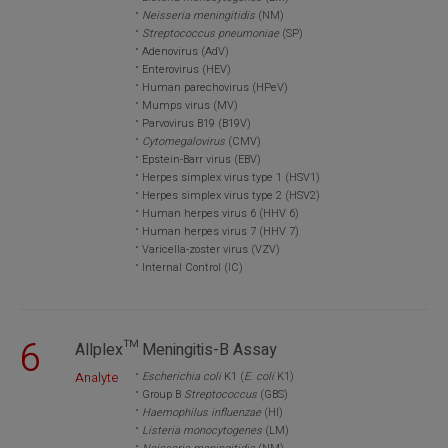
Neisseria meningitidis
(NM)
Streptococcus pneumoniae
(SP)
Adenovirus (AdV)
Enterovirus (HEV)
Human parechovirus (HPeV)
Mumps virus (MV)
Parvovirus B19 (B19V)
Cytomegalovirus
(CMV)
Epstein-Barr virus (EBV)
Herpes simplex virus type 1 (HSV1)
Herpes simplex virus type 2 (HSV2)
Human herpes virus 6 (HHV 6)
Human herpes virus 7 (HHV 7)
Varicella-zoster virus (VZV)
Internal Control (IC)
6
Allplex™ Meningitis-B Assay
Analyte
Escherichia coli
K1 (
E. coli
K1)
Group B
Streptococcus
(GBS)
Haemophilus influenzae
(HI)
Listeria monocytogenes
(LM)