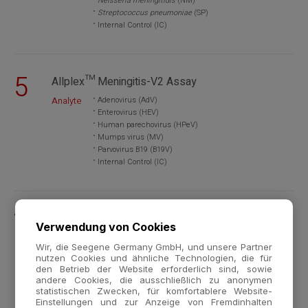
Neisseria meningitidis
(NM)
Streptococcus pneumoniae
(SP)
Internal Control (IC)
5
Allplex™ Meningitis-V2 Assay
Analyte
Adenovirus (AdV)
Enterovirus (HEV)
Human parechovirus (HPeV)
Mumps virus (MV)
Parvovirus B19 (B19V)
Internal Control (IC)
7
Allplex™ Meningitis-V1 Assay
Verwendung von Cookies
Analyte
Cytomegalovirus
(CMV)
Wir, die Seegene Germany GmbH, und unsere Partner
Epstein-Barr virus (EBV)
nutzen Cookies und ähnliche Technologien, die für
Herpes simplex virus type 1 (HSV1)
den Betrieb der Website erforderlich sind, sowie
Herpes simplex virus type 2 (HSV2)
andere Cookies, die ausschließlich zu anonymen
Human herpes virus 6 (HHV 6)
statistischen Zwecken, für komfortablere Website-
Human herpes virus 7 (HHV 7)
Einstellungen und zur Anzeige von Fremdinhalten