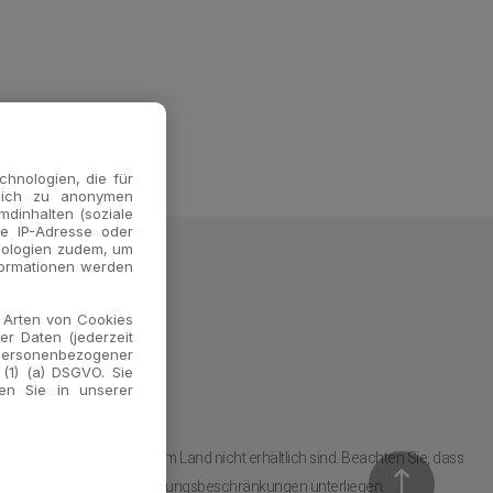
hnologien, die für
ßlich zu anonymen
mdinhalten (soziale
e IP-Adresse oder
nologien zudem, um
formationen werden
e Arten von Cookies
er Daten (jederzeit
 personenbezogener
 (1) (a) DSGVO. Sie
en Sie in unserer
d nicht gelten bzw in Ihrem Land nicht erhältlich sind. Beachten Sie, dass
ner Anmeldepflicht oder Nutzungsbeschränkungen unterliegen.