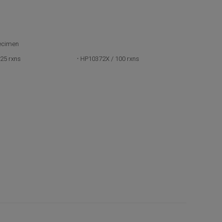
ecimen
25 rxns
HP10372X / 100 rxns