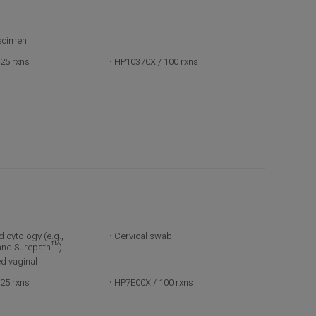
ecimen
25 rxns
HP10370X / 100 rxns
 cytology (e.g.,
Cervical swab
and Surepath™)
ed vaginal
25 rxns
HP7E00X / 100 rxns