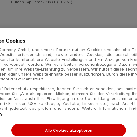
Human Papillomavirus 68 (HPV 68)
n Cookies
Germany GmbH, und unsere Partner nutzen Cookies und ähnliche Tec
Website erforderlich sind, sowie andere Cookies, die ausschlie
ken, für komfortablere Website-Einstellungen und zur Anzeige von Fre
s) verwendet werden. Wir verarbeiten personenbezogene Daten wi
nen, um Ihre Website-Erfahrung zu verbessern. Wir nutzen diese Tech
sen oder unsere Website-Inhalte besser auszurichten. Durch diese In
cht direkt identifiziert.
uf Datenschutz respektieren, können Sie sich entscheiden, bestimmt
Indem Sie „Alle akzeptieren“ klicken, stimmen Sie der Verarbeitung Ihr
 Dies umfasst auch Ihre Einwilligung in die Übermittlung bestimmter
er (z.B. in den USA zu Google, YouTube, LinkedIn etc.) nach Art. 49
ahl jederzeit überprüfen und ändern. Weitere Informationen find
y
ng
.
ruppen und können Produktdaten oder -informationen enthalten, die für Ihr Lan
Alle Cookies akzeptieren
rem Land gültigen Rechtsverfahren oder -verordnungen widersprechen bzw. ei