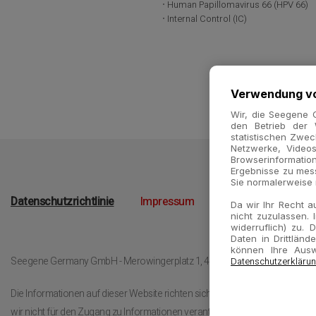
Human Papillomavirus 66 (HPV 66)
Internal Control (IC)
Verwendung vo
Wir, die Seegene 
den Betrieb der 
statistischen Zwec
Netzwerke, Video
Browserinformatio
Ergebnisse zu mes
Sie normalerweise ni
Datenschutzrichtlinie
Impressum
Kontakt
Da wir Ihr Recht a
nicht zuzulassen. 
widerruflich) zu.
Daten in Drittländ
können Ihre Ausw
Seegene Germany GmbH - Merowingerplatz 1, 40225 Düsseldorf, German
Datenschutzerkläru
Die Informationen auf dieser Website richten sich an unterschiedliche Zielg
wir nicht für den Zugang zu Informationen verantwortlich sind, die in Ih