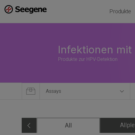
Produkte
Infektionen mi
Produkte zur HPV-Detektion
Assays
Allpl
All