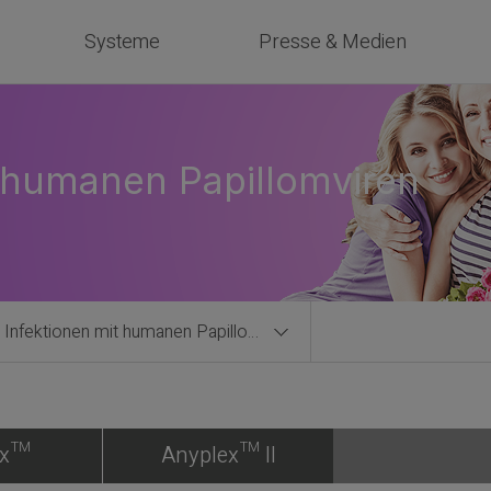
Systeme
Presse & Medien
t humanen Papillomviren
Infektionen mit humanen Papillomviren
ex™
Anyplex™ II