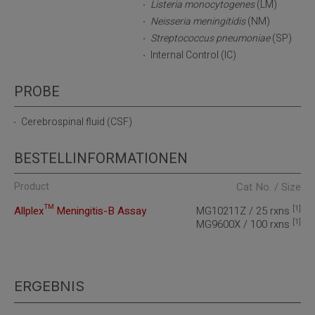
Listeria monocytogenes
(LM)
Neisseria meningitidis
(NM)
Streptococcus pneumoniae
(SP)
Internal Control (IC)
PROBE
Cerebrospinal fluid (CSF)
BESTELLINFORMATIONEN
Product
Cat No. / Size
[1]
Allplex™ Meningitis-B Assay
MG10211Z / 25 rxns
[1]
MG9600X / 100 rxns
ERGEBNIS