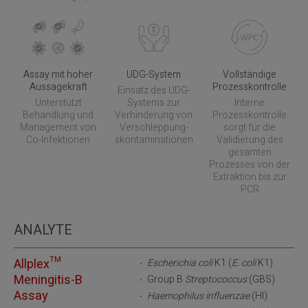
Assay mit hoher
UDG-System
Vollständige
Aussagekraft
Prozesskontrolle
Einsatz des UDG-
Unterstützt
Systems zur
Interne
Behandlung und
Verhinderung von
Prozesskontrolle
Management von
Verschleppung-
sorgt für die
Co-Infektionen
skontaminationen
Validierung des
gesamten
Prozesses von der
Extraktion bis zur
PCR
ANALYTE
Allplex™
Escherichia coli
K1 (
E. coli
K1)
Meningitis-B
Group B
Streptococcus
(GBS)
Assay
Haemophilus influenzae
(HI)