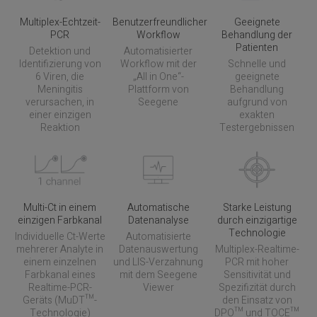
Multiplex-Echtzeit-
Benutzerfreundlicher
Geeignete
PCR
Workflow
Behandlung der
Patienten
Detektion und
Automatisierter
Identifizierung von
Workflow mit der
Schnelle und
6 Viren, die
„All in One“-
geeignete
Meningitis
Plattform von
Behandlung
verursachen, in
Seegene
aufgrund von
einer einzigen
exakten
Reaktion
Testergebnissen
Multi-Ct in einem
Automatische
Starke Leistung
einzigen Farbkanal
Datenanalyse
durch einzigartige
Technologie
Individuelle Ct-Werte
Automatisierte
mehrerer Analyte in
Datenauswertung
Multiplex-Realtime-
einem einzelnen
und LIS-Verzahnung
PCR mit hoher
Farbkanal eines
mit dem Seegene
Sensitivität und
Realtime-PCR-
Viewer
Spezifizität durch
Geräts (MuDT™-
den Einsatz von
Technologie)
DPO™ und TOCE™