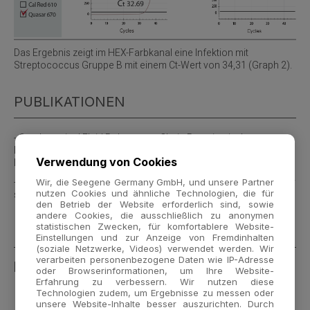
Das Ergebnis zeigt im HEX-Farbkanal eine Infektion mit
Streptococcus Gruppe B mit einem Ct-Wert von 34,31 (Graph 2).
PUBLIKATIONEN
- Cerebrospinal Fluid Polymerase Chain Reaction in the
Diagnosis of Neonatal Bacterial Meningitis: A Single-Center
Verwendung von Cookies
Experience From Vietnam
- Enhanced pathogen identification among patients with clinically
Wir, die Seegene Germany GmbH, und unsere Partner
nutzen Cookies und ähnliche Technologien, die für
suspected meningitis
den Betrieb der Website erforderlich sind, sowie
andere Cookies, die ausschließlich zu anonymen
statistischen Zwecken, für komfortablere Website-
HINWEIS
Einstellungen und zur Anzeige von Fremdinhalten
(soziale Netzwerke, Videos) verwendet werden. Wir
verarbeiten personenbezogene Daten wie IP-Adresse
[1]
For use with Seegene NIMBUS & STARlet only
oder Browserinformationen, um Ihre Website-
Erfahrung zu verbessern. Wir nutzen diese
Technologien zudem, um Ergebnisse zu messen oder
unsere Website-Inhalte besser auszurichten. Durch