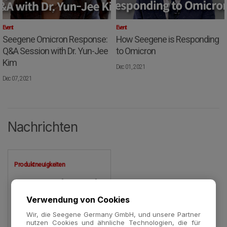
Event
Event
Seegene Omicron Response:
How Seegene is Responding
Q&A Session with Dr. Yun-Jee
to Omicron
Kim
Dec 01, 2021
Dec 07, 2021
Nachrichten
Produktneuigkeiten
CE-IVD-Zertifizierung für
den Allplex™ SARS-
Verwendung von Cookies
CoV-2 Master Assay
Wir, die Seegene Germany GmbH, und unsere Partner
erhalten
nutzen Cookies und ähnliche Technologien, die für