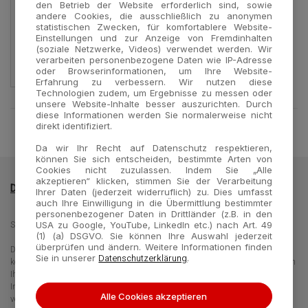
den Betrieb der Website erforderlich sind, sowie
andere Cookies, die ausschließlich zu anonymen
statistischen Zwecken, für komfortablere Website-
Einstellungen und zur Anzeige von Fremdinhalten
Nov 19, 2021
(soziale Netzwerke, Videos) verwendet werden. Wir
Allplex™ RV Master Assay
verarbeiten personenbezogene Daten wie IP-Adresse
oder Browserinformationen, um Ihre Website-
Erfahrung zu verbessern. Wir nutzen diese
Technologien zudem, um Ergebnisse zu messen oder
unsere Website-Inhalte besser auszurichten. Durch
diese Informationen werden Sie normalerweise nicht
direkt identifiziert.
Da wir Ihr Recht auf Datenschutz respektieren,
können Sie sich entscheiden, bestimmte Arten von
Cookies nicht zuzulassen. Indem Sie „Alle
akzeptieren“ klicken, stimmen Sie der Verarbeitung
Datenschutzrichtlinie
Impressum
Kontakt
Ihrer Daten (jederzeit widerruflich) zu. Dies umfasst
auch Ihre Einwilligung in die Übermittlung bestimmter
personenbezogener Daten in Drittländer (z.B. in den
Seegene Germany GmbH - Merowingerplatz 1, 40225 Düsseldorf, Germany
USA zu Google, YouTube, LinkedIn etc.) nach Art. 49
(1) (a) DSGVO. Sie können Ihre Auswahl jederzeit
überprüfen und ändern. Weitere Informationen finden
Die Informationen auf dieser Website richten sich an unterschiedliche Zielgruppen und
Datenschutzerklärung
Sie in unserer
.
können Produktdaten oder -informationen enthalten, die für Ihr Land nicht gelten bzw in
Ihrem Land nicht erhältlich sind. Beachten Sie, dass wir nicht für den Zugang zu
Informationen verantwortlich sind, die in Ihrem Land gültigen Rechtsverfahren oder -
Alle Cookies akzeptieren
verordnungen widersprechen bzw. einer Anmeldepflicht oder