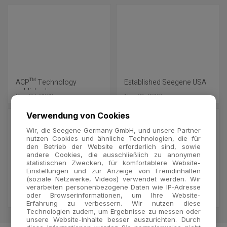
ACP™ Technology
Established Seegene USA
published on
Dec 27, 2003
Nov 01, 2002
BioTechniques
Verwendung von Cookies
Wir, die Seegene Germany GmbH, und unsere Partner
nutzen Cookies und ähnliche Technologien, die für
den Betrieb der Website erforderlich sind, sowie
andere Cookies, die ausschließlich zu anonymen
statistischen Zwecken, für komfortablere Website-
Einstellungen und zur Anzeige von Fremdinhalten
(soziale Netzwerke, Videos) verwendet werden. Wir
Acknowledged as a
Concluded Distributor
verarbeiten personenbezogene Daten wie IP-Adresse
'Venture Company' by
agreement for 6 countries
oder Browserinformationen, um Ihre Website-
Nov 01, 2001
Jun 01, 2001
Erfahrung zu verbessern. Wir nutzen diese
Seoul SME Association
including Canada and
Technologien zudem, um Ergebnisse zu messen oder
Germany
unsere Website-Inhalte besser auszurichten. Durch