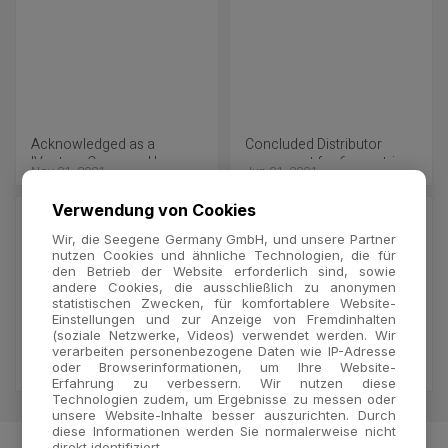
Acknowledged as a
Concluded Distributor
'Venture Company' by
agreement for 6 countries
Nov 01, 2001
Jun 01, 2001
Seoul SME Association
including Canada and
Germany
Verwendung von Cookies
Wir, die Seegene Germany GmbH, und unsere Partner
nutzen Cookies und ähnliche Technologien, die für
den Betrieb der Website erforderlich sind, sowie
andere Cookies, die ausschließlich zu anonymen
statistischen Zwecken, für komfortablere Website-
Einstellungen und zur Anzeige von Fremdinhalten
(soziale Netzwerke, Videos) verwendet werden. Wir
Concluded Distributor
Relocated Headquarters
verarbeiten personenbezogene Daten wie IP-Adresse
agreement with Funakoshi
oder Browserinformationen, um Ihre Website-
Apr 16, 2001
Mar 01, 2001
Erfahrung zu verbessern. Wir nutzen diese
Co., Ltd. for Japan
Technologien zudem, um Ergebnisse zu messen oder
unsere Website-Inhalte besser auszurichten. Durch
diese Informationen werden Sie normalerweise nicht
direkt identifiziert.