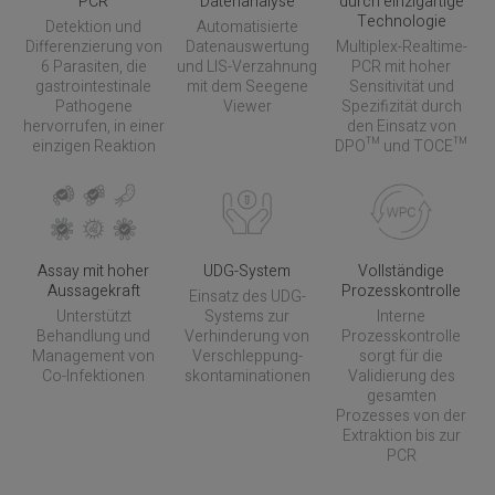
PCR
Datenanalyse
durch einzigartige
Technologie
Detektion und
Automatisierte
Differenzierung von
Datenauswertung
Multiplex-Realtime-
6 Parasiten, die
und LIS-Verzahnung
PCR mit hoher
gastrointestinale
mit dem Seegene
Sensitivität und
Pathogene
Viewer
Spezifizität durch
hervorrufen, in einer
den Einsatz von
einzigen Reaktion
DPO™ und TOCE™
Assay mit hoher
UDG-System
Vollständige
Aussagekraft
Prozesskontrolle
Einsatz des UDG-
Unterstützt
Systems zur
Interne
Behandlung und
Verhinderung von
Prozesskontrolle
Management von
Verschleppung-
sorgt für die
Co-Infektionen
skontaminationen
Validierung des
gesamten
Prozesses von der
Extraktion bis zur
PCR