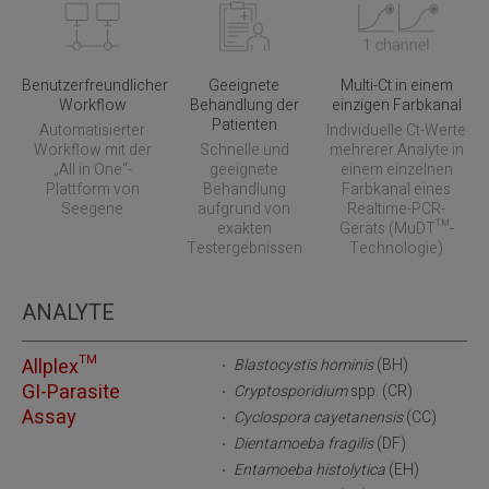
Benutzerfreundlicher
Geeignete
Multi-Ct in einem
Workflow
Behandlung der
einzigen Farbkanal
Patienten
Automatisierter
Individuelle Ct-Werte
Workflow mit der
Schnelle und
mehrerer Analyte in
„All in One“-
geeignete
einem einzelnen
Plattform von
Behandlung
Farbkanal eines
Seegene
aufgrund von
Realtime-PCR-
exakten
Geräts (MuDT™-
Testergebnissen
Technologie)
ANALYTE
Allplex™
Blastocystis hominis
(BH)
GI-Parasite
Cryptosporidium
spp. (CR)
Assay
Cyclospora cayetanensis
(CC)
Dientamoeba fragilis
(DF)
Entamoeba histolytica
(EH)