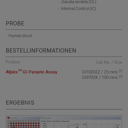
Giardia lamblia
(GL)
Internal Control (IC)
PROBE
Human stool
BESTELLINFORMATIONEN
Product
Cat No. / Size
[1]
Allplex™ GI-Parasite Assay
GI10202Z / 25 rxns
[1]
GI9703X / 100 rxns
ERGEBNIS