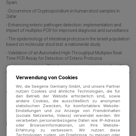
Spain
- Occurrence of Cryptosporidium in human stool samples in
Qatar
- Enhancing enteric pathogen detection: implementation and
impact of multiplex PCR for improved diagnosis and surveillance
- The epidemiology of intestinal protozoa in the Israeli population
based on molecular stool test: a nationwide study
- Validation of an Automated High-Throughput Multiplex Real-
Time PCR Assay for Detection of Enteric Protozoa
- Evaluation of Allplex™ GI-Parasite Assay—A Multiplex Real Time
PCR for the Diagnosis of Intestinal Protozoa: A Multicentric Italian
Verwendung von Cookies
Study
- Comparison of four diagnostic techniques for Cryptosporidium
Wir, die Seegene Germany GmbH, und unsere Partner
nutzen Cookies und ähnliche Technologien, die für
detection in Qatar
den Betrieb der Website erforderlich sind, sowie
andere Cookies, die ausschließlich zu anonymen
statistischen Zwecken, für komfortablere Website-
HINWEIS
Einstellungen und zur Anzeige von Fremdinhalten
(soziale Netzwerke, Videos) verwendet werden. Wir
verarbeiten personenbezogene Daten wie IP-Adresse
[1]
For use with Seegene NIMBUS & STARlet only
oder Browserinformationen, um Ihre Website-
Erfahrung zu verbessern. Wir nutzen diese
Technologien zudem, um Ergebnisse zu messen oder