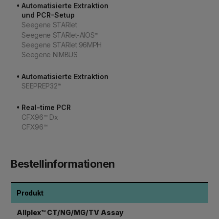
•
Automatisierte Extraktion
und PCR-Setup
Seegene STARlet
Seegene STARlet-AIOS™
Seegene STARlet 96MPH
Seegene NIMBUS
•
Automatisierte Extraktion
SEEPREP32™
•
Real-time PCR
CFX96™ Dx
CFX96™
Bestellinformationen
Produkt
Allplex™ CT/NG/MG/TV Assay