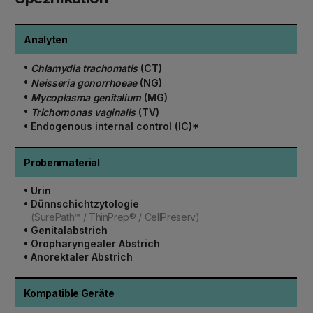
Analyten
•
Chlamydia trachomatis
(CT)
•
Neisseria gonorrhoeae
(NG)
•
Mycoplasma genitalium
(MG)
•
Trichomonas vaginalis
(TV)
•
Endogenous internal control (IC)*
Probenmaterial
•
Urin
•
Dünnschichtzytologie
(SurePath™ / ThinPrep® / CellPreserv)
•
Genitalabstrich
•
Oropharyngealer Abstrich
•
Anorektaler Abstrich
Kompatible Geräte