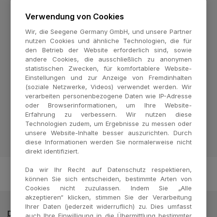
Allplex™ NG & DR Assay
Verwendung von Cookies
Menge
Wir, die Seegene Germany GmbH, und unsere Partner
nutzen Cookies und ähnliche Technologien, die für
100 rxns
den Betrieb der Website erforderlich sind, sowie
25 rxns
andere Cookies, die ausschließlich zu anonymen
statistischen Zwecken, für komfortablere Website-
Einstellungen und zur Anzeige von Fremdinhalten
Bestell-Nr.
(soziale Netzwerke, Videos) verwendet werden. Wir
verarbeiten personenbezogene Daten wie IP-Adresse
SD10367X
oder Browserinformationen, um Ihre Website-
SD10368Z
Erfahrung zu verbessern. Wir nutzen diese
Technologien zudem, um Ergebnisse zu messen oder
unsere Website-Inhalte besser auszurichten. Durch
*Eine exogene interne Kontrolle ist für Urin- und Anorektalabstriche vorgeschrieben.
diese Informationen werden Sie normalerweise nicht
direkt identifiziert.
Da wir Ihr Recht auf Datenschutz respektieren,
können Sie sich entscheiden, bestimmte Arten von
Cookies nicht zuzulassen. Indem Sie „Alle
akzeptieren“ klicken, stimmen Sie der Verarbeitung
Ihrer Daten (jederzeit widerruflich) zu. Dies umfasst
Datenschutzrichtlinie
Impressum
Kontakt
auch Ihre Einwilligung in die Übermittlung bestimmter