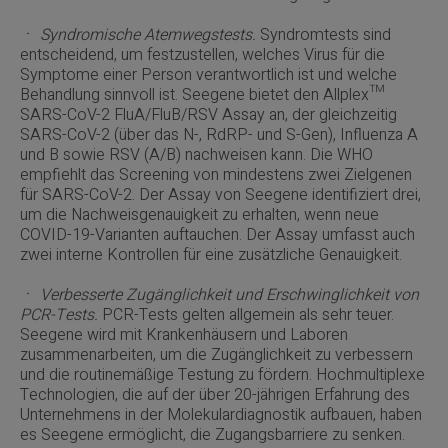
ㆍ
Syndromische Atemwegstests.
Syndromtests sind
entscheidend, um festzustellen, welches Virus für die
Symptome einer Person verantwortlich ist und welche
Behandlung sinnvoll ist. Seegene bietet den Allplex™
SARS-CoV-2 FluA/FluB/RSV Assay an, der gleichzeitig
SARS-CoV-2 (über das N-, RdRP- und S-Gen), Influenza A
und B sowie RSV (A/B) nachweisen kann. Die WHO
empfiehlt das Screening von mindestens zwei Zielgenen
für SARS-CoV-2. Der Assay von Seegene identifiziert drei,
um die Nachweisgenauigkeit zu erhalten, wenn neue
COVID-19-Varianten auftauchen. Der Assay umfasst auch
zwei interne Kontrollen für eine zusätzliche Genauigkeit.
ㆍ
Verbesserte Zugänglichkeit und Erschwinglichkeit von
PCR-Tests.
PCR-Tests gelten allgemein als sehr teuer.
Seegene wird mit Krankenhäusern und Laboren
zusammenarbeiten, um die Zugänglichkeit zu verbessern
und die routinemäßige Testung zu fördern. Hochmultiplexe
Technologien, die auf der über 20-jährigen Erfahrung des
Unternehmens in der Molekulardiagnostik aufbauen, haben
es Seegene ermöglicht, die Zugangsbarriere zu senken.