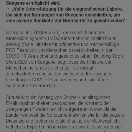
Seegene ermöglicht wird.
ㆍ „Volle Unterstützung für die diagnostischen Labore,
die sich der Kampagne von Seegene anschließen, um
eine sichere Rückkehr zur Normalität zu gewährleisten"
Seegene Inc. (KQ096530), Südkoreas führendes
Molekulardiagnostik (MDx)-Unternehmen, stellte heute
seine globale Initiative für präventive und routinemäßige
PCR-Tests vor, um Menschen dabei zu helfen, in der
COVID-19-Ära sicher und gesund zu leben. Dr. Jong-Yoon
Chun, CEO von Seegene, sagt, dass die Initiative den
Menschen helfen soll, sicher zur Normalität
zurückzukehren und zu den weltweiten Bemühungen
beizutragen, COVID-19 zu beenden und zukünftige
Ausbrüche zu verhindern.
Aktuell wird ein Anstieg von Grippe- und alltäglichen
Erkältungskrankheiten beobachtet, die während der
zweijährigen Pandemie nicht aufgetreten waren, da die
Länder weltweit die Schutzmaßnahmen wie für die soziale
Distanzierung lockern und gleichzeitig die Maskenpflicht
aufheben. Experten haben davor gewarnt, dass potenziell