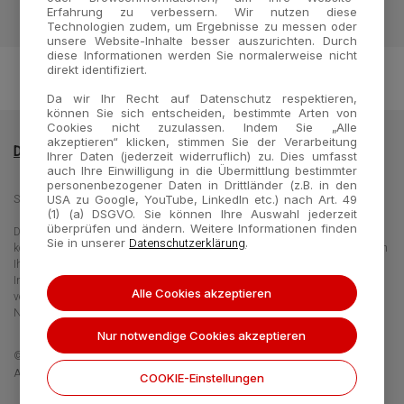
Erfahrung zu verbessern. Wir nutzen diese
Technologien zudem, um Ergebnisse zu messen oder
unsere Website-Inhalte besser auszurichten. Durch
diese Informationen werden Sie normalerweise nicht
direkt identifiziert.
Da wir Ihr Recht auf Datenschutz respektieren,
können Sie sich entscheiden, bestimmte Arten von
Cookies nicht zuzulassen. Indem Sie „Alle
akzeptieren“ klicken, stimmen Sie der Verarbeitung
Datenschutzrichtlinie
Impressum
Kontakt
Ihrer Daten (jederzeit widerruflich) zu. Dies umfasst
auch Ihre Einwilligung in die Übermittlung bestimmter
personenbezogener Daten in Drittländer (z.B. in den
Seegene Germany GmbH - Merowingerplatz 1, 40225 Düsseldorf, Germany
USA zu Google, YouTube, LinkedIn etc.) nach Art. 49
(1) (a) DSGVO. Sie können Ihre Auswahl jederzeit
überprüfen und ändern. Weitere Informationen finden
Die Informationen auf dieser Website richten sich an unterschiedliche Zielgruppen und
Datenschutzerklärung
Sie in unserer
.
können Produktdaten oder -informationen enthalten, die für Ihr Land nicht gelten bzw in
Ihrem Land nicht erhältlich sind. Beachten Sie, dass wir nicht für den Zugang zu
Informationen verantwortlich sind, die in Ihrem Land gültigen Rechtsverfahren oder -
Alle Cookies akzeptieren
verordnungen widersprechen bzw. einer Anmeldepflicht oder
Nutzungsbeschränkungen unterliegen.
Nur notwendige Cookies akzeptieren
©2019-2026 Seegene Inc.
All rights reserved.
COOKIE-Einstellungen