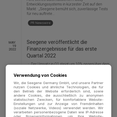
Entwicklungssystems in kürzester Zeit auf den
Markt · „Seegene bemüht sich, zuverlässige Tests
für neu auftrete...
PR Newswire
Seegene veröffentlicht die
MAY.
19
Finanzergebnisse für das erste
2022
Quartal 2022
ㆍ Der Umsatz in Q1 steigt um 10% gegenüber dem
Vorquartal und erreicht mit 451,5 Mrd. KRW (ca.
338,8 Mio. €) einen Rekordwert ㆍ Die
Verwendung von Cookies
Umsatzsteigerung wird durch die Markteinführung
der „3 Ct"-Technologie, die Zulassung des Allplex™
Wir, die Seegene Germany GmbH, und unsere Partner
nutzen Cookies und ähnliche Technologien, die für
RV Master Assay und durch steigende Umsätze mit
den Betrieb der Website erforderlich sind, sowie
PCR-Geräten erreicht...
andere Cookies, die ausschließlich zu anonymen
statistischen Zwecken, für komfortablere Website-
PR Newswire
Einstellungen und zur Anzeige von Fremdinhalten
(soziale Netzwerke, Videos) verwendet werden. Wir
verarbeiten personenbezogene Daten wie IP-Adresse
oder Browserinformationen, um Ihre Website-