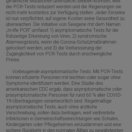
gefährliche Mutationen unentdeckt bleiben könnten, weil
die PCR-Tests reduziert werden und die Regierungen sie
nicht mehr kostenlos zur Verfügung stellen. Jeder Einzelne
ist nun verpflichtet, auf eigene Kosten seine Gesundheit zu
überwachen. Die Initiative von Seegene mit dem Namen
„In-life PCR" umfasst 1) asymptomatische Tests für die
frühzeitige Erkennung von Viren, 2) syndromische
Atemwegstests, wenn die Corona-Schutzmaßnahmen
gelockert werden, und 3) die Verbesserung der
Zugänglichkeit von PCR-Tests durch erschwingliche
Preise.
ㆍ
Vorbeugende asymptomatische Tests.
Mit PCR-Tests
können infizierte Personen mit leichten oder sogar ohne
Symptome identifiziert werden. Eine Studie des
amerikanischen CDC ergab, dass asymptomatische oder
präsymptomatische Personen für rund 60 % aller COVID-
19-Übertragungen verantwortlich sind. Regelmäßige
asymptomatische Tests, auch ohne ärztliche
Verschreibung, sollen dazu beitragen, weit verbreitete
Infektionen in Gemeinschaftseinrichtungen wie Schulen,
Kindergärten oder Pflegeheimen einzudämmen und eine
sichere Rückkehr in den normalen Alltag zu gewährleisten.